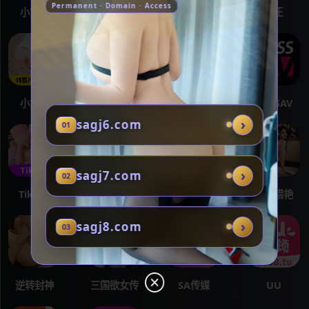
Permanent · Domain · Access
小黄片
海角社区
SAV
海王
小黄片
海角社区
红莲社区
MISSAV
›
sagj6.com
01
›
sagj7.com
02
TikTok
女神转生
次元对决
总裁猎艳
›
sagj8.com
03
逆转封神
三国欲女传
SA传媒
UU