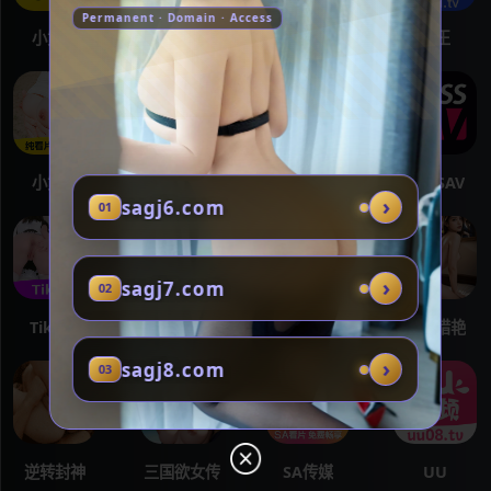
Permanent · Domain · Access
小黄片
海角社区
SAV
海王
小黄片
海角社区
红莲社区
MISSAV
›
sagj6.com
01
›
sagj7.com
02
TikTok
女神转生
次元对决
总裁猎艳
›
sagj8.com
03
逆转封神
三国欲女传
SA传媒
UU