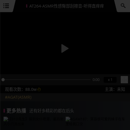
AT264-ASMR性感臀部刮擦音-听得直痒痒
0:00
x 1
观看次数：88.0w
主演：未知
#AGAT(ASMR)
更多热播
还有好多精彩的都在后头