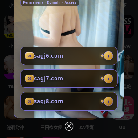
Permanent · Domain · Access
小黄片
海角社区
SAV
海王
小黄片
海角社区
红莲社区
MISSAV
›
sagj6.com
01
›
sagj7.com
02
TikTok
女神转生
次元对决
总裁猎艳
›
sagj8.com
03
逆转封神
三国欲女传
SA传媒
UU